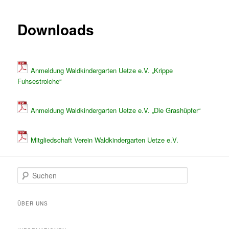
Downloads
Anmeldung Waldkindergarten Uetze e.V. „Krippe
Fuhsestrolche“
Anmeldung Waldkindergarten Uetze e.V. „Die Grashüpfer“
Mitgliedschaft Verein Waldkindergarten Uetze e.V.
S
u
c
h
ÜBER UNS
e
n