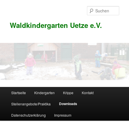
Zum
Inhalt
Such
wechseln
Waldkindergarten Uetze e.V.
1
2
3
Hauptmenü
Startseite
Kindergarten
Krippe
Kontakt
Downloads
Stellenangebote/Praktika
Datenschutzerklärung
Impressum