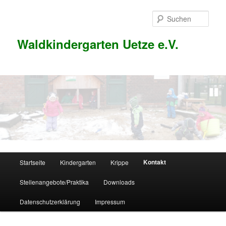
Zum
Inhalt
Such
wechseln
Waldkindergarten Uetze e.V.
1
2
3
Hauptmenü
Kontakt
Startseite
Kindergarten
Krippe
Stellenangebote/Praktika
Downloads
Datenschutzerklärung
Impressum