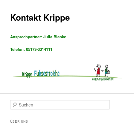
Kontakt Krippe
Ansprechpartner: Julia Blanke
Telefon: 05173-3314111
S
u
c
h
ÜBER UNS
e
n