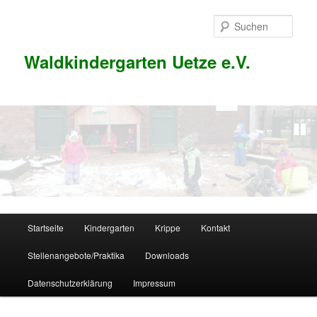
Zum
Inhalt
Such
wechseln
Waldkindergarten Uetze e.V.
1
2
3
Hauptmenü
Startseite
Kindergarten
Krippe
Kontakt
Stellenangebote/Praktika
Downloads
Datenschutzerklärung
Impressum